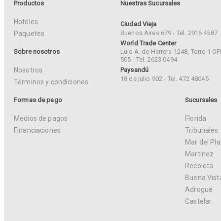
Consulte antes de solicitar reserva.
Productos
Nuestras Sucursales
Hoteles
Ciudad Vieja
Buenos Aires 679 - Tel. 2916 4587
Paquetes
World Trade Center
Sobre nosotros
Luis A. de Herrera 1248, Torre 1 OF
505 - Tel. 2623 0494
Nosotros
Paysandú
18 de julio 902 - Tel. 472 48045
Términos y condiciones
Formas de pago
Sucursales
Medios de pagos
Florida
Financiaciones
Tribunales
Mar del Pla
Martinez
Recoleta
Buena Vist
Adrogué
Castelar