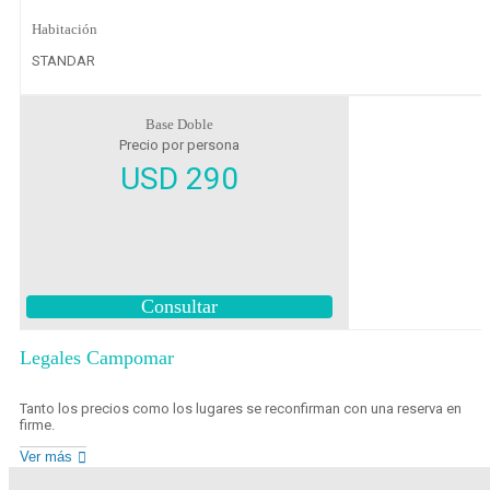
Habitación
STANDAR
Base Doble
Precio por persona
USD 290
Consultar
Legales Campomar
Tanto los precios como los lugares se reconfirman con una reserva en
firme.
Ver más
Los mismos pueden estar sujetos a disponibilidad sin previo aviso.