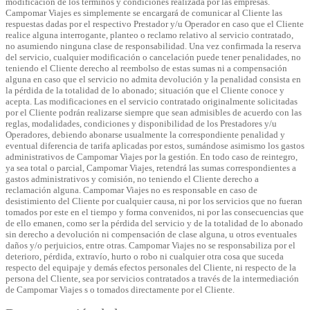
modificación de los términos y condiciones realizada por las empresas.
Campomar Viajes es simplemente se encargará de comunicar al Cliente las
respuestas dadas por el respectivo Prestador y/u Operador en caso que el Cliente
realice alguna interrogante, planteo o reclamo relativo al servicio contratado,
no asumiendo ninguna clase de responsabilidad. Una vez confirmada la reserva
del servicio, cualquier modificación o cancelación puede tener penalidades, no
teniendo el Cliente derecho al reembolso de estas sumas ni a compensación
alguna en caso que el servicio no admita devolución y la penalidad consista en
la pérdida de la totalidad de lo abonado; situación que el Cliente conoce y
acepta. Las modificaciones en el servicio contratado originalmente solicitadas
por el Cliente podrán realizarse siempre que sean admisibles de acuerdo con las
reglas, modalidades, condiciones y disponibilidad de los Prestadores y/u
Operadores, debiendo abonarse usualmente la correspondiente penalidad y
eventual diferencia de tarifa aplicadas por estos, sumándose asimismo los gastos
administrativos de Campomar Viajes por la gestión. En todo caso de reintegro,
ya sea total o parcial, Campomar Viajes, retendrá las sumas correspondientes a
gastos administrativos y comisión, no teniendo el Cliente derecho a
reclamación alguna. Campomar Viajes no es responsable en caso de
desistimiento del Cliente por cualquier causa, ni por los servicios que no fueran
tomados por este en el tiempo y forma convenidos, ni por las consecuencias que
de ello emanen, como ser la pérdida del servicio y de la totalidad de lo abonado
sin derecho a devolución ni compensación de clase alguna, u otros eventuales
daños y/o perjuicios, entre otras. Campomar Viajes no se responsabiliza por el
deterioro, pérdida, extravío, hurto o robo ni cualquier otra cosa que suceda
respecto del equipaje y demás efectos personales del Cliente, ni respecto de la
persona del Cliente, sea por servicios contratados a través de la intermediación
de Campomar Viajes s o tomados directamente por el Cliente.