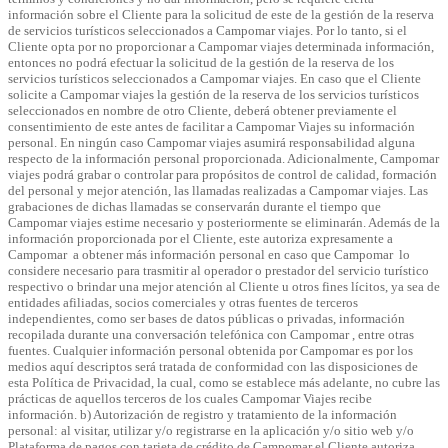
información sobre el Cliente para la solicitud de este de la gestión de la reserva
de servicios turísticos seleccionados a Campomar viajes. Por lo tanto, si el
Cliente opta por no proporcionar a Campomar viajes determinada información,
entonces no podrá efectuar la solicitud de la gestión de la reserva de los
servicios turísticos seleccionados a Campomar viajes. En caso que el Cliente
solicite a Campomar viajes la gestión de la reserva de los servicios turísticos
seleccionados en nombre de otro Cliente, deberá obtener previamente el
consentimiento de este antes de facilitar a Campomar Viajes su información
personal. En ningún caso Campomar viajes asumirá responsabilidad alguna
respecto de la información personal proporcionada. Adicionalmente, Campomar
viajes podrá grabar o controlar para propósitos de control de calidad, formación
del personal y mejor atención, las llamadas realizadas a Campomar viajes. Las
grabaciones de dichas llamadas se conservarán durante el tiempo que
Campomar viajes estime necesario y posteriormente se eliminarán. Además de la
información proporcionada por el Cliente, este autoriza expresamente a
Campomar a obtener más información personal en caso que Campomar lo
considere necesario para trasmitir al operador o prestador del servicio turístico
respectivo o brindar una mejor atención al Cliente u otros fines lícitos, ya sea de
entidades afiliadas, socios comerciales y otras fuentes de terceros
independientes, como ser bases de datos públicas o privadas, información
recopilada durante una conversación telefónica con Campomar , entre otras
fuentes. Cualquier información personal obtenida por Campomar es por los
medios aquí descriptos será tratada de conformidad con las disposiciones de
esta Política de Privacidad, la cual, como se establece más adelante, no cubre las
prácticas de aquellos terceros de los cuales Campomar Viajes recibe
información.
b) Autorización de registro y tratamiento de la información
personal:
al visitar, utilizar y/o registrarse en la aplicación y/o sitio web y/o
Plataforma de pagos con tarjeta de crédito de Campomar el Cliente autoriza