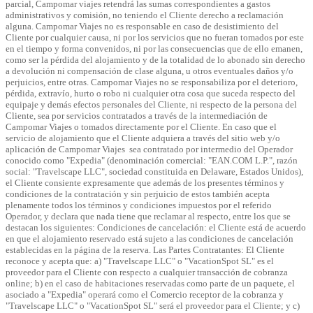
parcial, Campomar viajes retendrá las sumas correspondientes a gastos
administrativos y comisión, no teniendo el Cliente derecho a reclamación
alguna. Campomar Viajes no es responsable en caso de desistimiento del
Cliente por cualquier causa, ni por los servicios que no fueran tomados por este
en el tiempo y forma convenidos, ni por las consecuencias que de ello emanen,
como ser la pérdida del alojamiento y de la totalidad de lo abonado sin derecho
a devolución ni compensación de clase alguna, u otros eventuales daños y/o
perjuicios, entre otras. Campomar Viajes no se responsabiliza por el deterioro,
pérdida, extravío, hurto o robo ni cualquier otra cosa que suceda respecto del
equipaje y demás efectos personales del Cliente, ni respecto de la persona del
Cliente, sea por servicios contratados a través de la intermediación de
Campomar Viajes o tomados directamente por el Cliente. En caso que el
servicio de alojamiento que el Cliente adquiera a través del sitio web y/o
aplicación de Campomar Viajes sea contratado por intermedio del Operador
conocido como "Expedia" (denominación comercial: "EAN.COM L.P.", razón
social: "Travelscape LLC", sociedad constituida en Delaware, Estados Unidos),
el Cliente consiente expresamente que además de los presentes términos y
condiciones de la contratación y sin perjuicio de estos también acepta
plenamente todos los términos y condiciones impuestos por el referido
Operador, y declara que nada tiene que reclamar al respecto, entre los que se
destacan los siguientes: Condiciones de cancelación: el Cliente está de acuerdo
en que el alojamiento reservado está sujeto a las condiciones de cancelación
establecidas en la página de la reserva. Las Partes Contratantes: El Cliente
reconoce y acepta que: a) "Travelscape LLC" o "VacationSpot SL" es el
proveedor para el Cliente con respecto a cualquier transacción de cobranza
online; b) en el caso de habitaciones reservadas como parte de un paquete, el
asociado a "Expedia" operará como el Comercio receptor de la cobranza y
"Travelscape LLC" o "VacationSpot SL" será el proveedor para el Cliente; y c)