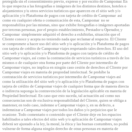
protegida sin el consentimiento previo, expreso y por escrito de Campomar. En
lo que respecta a las fotografías o imágenes de los distintos destinos, hoteles o
alojamientos y/u otros servicios turísticos que aparecen en el sitio web y/o
aplicación y/o Plataforma de pagos con tarjeta de crédito de Campomar así
como en cualquier oferta o comunicación de esta, Campomar no se
responsabiliza por las mismas, sino que exhibe fotografías o imágenes aportadas
por terceras personas, por el propio establecimiento, Prestador u Operador, y
Campomar simplemente adquirió el derecho a exhibirlas, situación que el
Cliente conoce y acepta no teniendo nada que reclamar al respecto. El Cliente
se compromete a hacer uso del sitio web y/o aplicación y/o Plataforma de pagos
con tarjeta de crédito de Campomar viajes respetando tales derechos. El uso del
sitio web y/o aplicación y/o Plataforma de pagos con tarjeta de crédito de
Campomar viajes, así como la contratación de servicios turísticos a través de los
mismos o de cualquier otra forma por parte del Cliente por intermedio de
Campomar viajes, no implica en ningún caso cesión de derechos al Cliente por
Campomar viajes en materia de propiedad intelectual. Se prohíbe la
contratación de servicios turísticos por intermedio de Campomar viajes así
como la utilización del sitio web y/o aplicación y/o Plataforma de pagos con
tarjeta de crédito de Campomar viajes de cualquier forma que de manera directa
o indirecta suponga la contravención de la legislación aplicable en materia de
Propiedad Intelectual. En caso que esto suceda, tal actuación así como sus
consecuencias son de exclusiva responsabilidad del Cliente, quien se obliga a
mantener, en todo caso, indemne a Campomar viajes y, en su defecto, a
indemnizar a Campomar viajes por todos los daños y/o perjuicios que le
ocasione. Todo comentario o contenido que el Cliente deje en los espacios
habilitados a tales efectos del sitio web y/o aplicación de Campomar viajes
deberá ser ajustado a la ley, la moral, la ética y las buenas costumbres, no podrá
vulnerar de forma alguna ningún derecho de otras personas en materia de