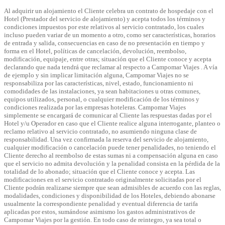
Al adquirir un alojamiento el Cliente celebra un contrato de hospedaje con el
Hotel (Prestador del servicio de alojamiento) y acepta todos los términos y
condiciones impuestos por este relativos al servicio contratado, los cuales
incluso pueden variar de un momento a otro, como ser características, horarios
de entrada y salida, consecuencias en caso de no presentación en tiempo y
forma en el Hotel, políticas de cancelación, devolución, reembolso,
modificación, equipaje, entre otras; situación que el Cliente conoce y acepta
declarando que nada tendrá que reclamar al respecto a Campomar Viajes . A vía
de ejemplo y sin implicar limitación alguna, Campomar Viajes no se
responsabiliza por las características, nivel, estado, funcionamiento ni
comodidades de las instalaciones, ya sean habitaciones u otras comunes,
equipos utilizados, personal, o cualquier modificación de los términos y
condiciones realizada por las empresas hoteleras. Campomar Viajes
simplemente se encargará de comunicar al Cliente las respuestas dadas por el
Hotel y/u Operador en caso que el Cliente realice alguna interrogante, planteo o
reclamo relativo al servicio contratado, no asumiendo ninguna clase de
responsabilidad. Una vez confirmada la reserva del servicio de alojamiento,
cualquier modificación o cancelación puede tener penalidades, no teniendo el
Cliente derecho al reembolso de estas sumas ni a compensación alguna en caso
que el servicio no admita devolución y la penalidad consista en la pérdida de la
totalidad de lo abonado; situación que el Cliente conoce y acepta. Las
modificaciones en el servicio contratado originalmente solicitadas por el
Cliente podrán realizarse siempre que sean admisibles de acuerdo con las reglas,
modalidades, condiciones y disponibilidad de los Hoteles, debiendo abonarse
usualmente la correspondiente penalidad y eventual diferencia de tarifa
aplicadas por estos, sumándose asimismo los gastos administrativos de
Campomar Viajes por la gestión. En todo caso de reintegro, ya sea total o