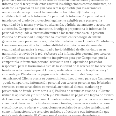
informa que el receptor de estos asumirá las obligaciones correspondientes, no
obstante Campomar en ningún caso será responsable por las acciones u
omisiones del receptor en el tratamiento de los datos.
d) Custodia y
confidencialidad de la información personal:
la información personal será
tratada con el grado de protección legalmente exigible para preservar la
seguridad de la misma y evitar su alteración, pérdida, tratamiento o acceso no
autorizado. Campomar no transmite, divulga o proporciona la información
personal recopilada a terceros diferentes a los mencionados en la presente
Política de Privacidad. Campomar ha invertido en tecnología de última
generación para preservar la seguridad de los datos de sus Clientes. No obstante,
Campomar no garantiza la invulnerabilidad absoluta de sus sistemas de
seguridad, ni garantiza la seguridad o inviolabilidad de dichos datos en su
transmisión a través de la red.
e) Acceso a la información personal por terceros:
el Cliente presta su consentimiento inequívoco para que Campomar pueda
compartir la información personal relevante con el operador o prestador
respectivo, para la trasmisión a este de la solicitud de la reserva de los servicios
turísticos seleccionados por el Cliente, realizada a través de la aplicación y/o
sitio web y/o Plataforma de pagos con tarjeta de crédito de Campomar
Asimismo, el Cliente presta su consentimiento inequívoco para que Campomar
pueda compartir su información personal con terceras personas que le brinden
servicios, como ser analítica comercial, atención al cliente, marketing y
prevención de fraude, entre otros. s.
f) Política de renuncia:
cuando el Cliente
utilice la aplicación y/o sitio web y/o Plataforma de pagos con tarjeta de crédito
de Campomar o se registre como Cliente en estos, se le podrá dar una opción en
cuanto a si desea recibir circulares promocionales, mensajes o alertas de correo
electrónico sobre ofertas y promociones especiales de servicios turísticos, así
como información sobre servicios turísticos ofrecidos u otra información que
podría serle de interés. El Cliente podrá enviar un correo electrónico a