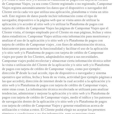
de Campomar Viajes, ya sea como Cliente registrado o no registrado, Campomar
Viajes registra automáticamente los datos que el dispositivo o navegador del
Cliente envía cada vez que utiliza una aplicación, plataforma o visita un sitio
web. Este registro de datos puede incluir información como el tipo de
navegador, dispositivo o la página web que se visita antes de utilizar la
aplicación y/o acceder al sitio web y/o utilizar la Plataforma de pagos con
tarjeta de crédito de Campomar Viajes las páginas de Campomar Viajes que el
Cliente visita, el tiempo empleado por el Cliente en esas páginas, fechas y otros
datos estadísticos. Campomar Viajes utiliza esta información para monitorear y
analizar el uso de la aplicación y/o sitio web y/o Plataforma de pagos con
tarjeta de crédito de Campomar viajes , con fines de administración técnica,
básicamente para aumentar la funcionalidad y facilitar el uso de la aplicación
y/o sitio web y/o Plataforma de pagos con tarjeta de crédito de Campomar
viajes por parte de los Clientes, adaptándolos mejor a sus necesidades.
Campomar viajes podrá recolectar y almacenar cierta información técnica sobre
la visita o utilización del Cliente de la aplicación y/o sitio web y/o Plataforma
de pagos con tarjeta de crédito de Campomar viajes, como por ejemplo:
dirección IP desde la cual accede, tipo de dispositivo o navegador y sistema
operativo que utiliza, fecha y hora de su visita, actividad (por ejemplo páginas a
las que accedió), dirección de internet desde la cual accedió a la aplicación y/o
sitio web y/o Plataforma de pagos con tarjeta de crédito de Campomar viajes,
entre otras cosas. La información técnica recolectada se utilizará para analizar
tendencias, administrar y mejorar la aplicación y/o sitio web y/o Plataforma de
pagos con tarjeta de crédito de Campomar viajes, medir el tráfico y los patrones
de navegación dentro de la aplicación y/o sitio web y/o Plataforma de pagos
con tarjeta de crédito de Campomar Viajes y generar estadísticas acerca de
utilización o visitas a estos. El Cliente podrá elegir no aceptar los presentes
términos y condiciones y no dar información, pero se requiere cierta