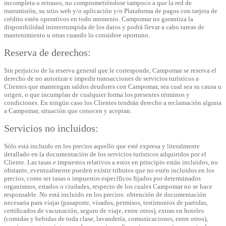
incompleta o retrasos, no comprometiéndose tampoco a que la red de
transmisión, su sitio web y/o aplicación y/o Plataforma de pagos con tarjeta de
crédito estén operativos en todo momento. Campomar no garantiza la
disponibilidad ininterrumpida de los datos y podrá llevar a cabo tareas de
mantenimiento u otras cuando lo considere oportuno.
Reserva de derechos:
Sin perjuicio de la reserva general que le corresponde, Campomar se reserva el
derecho de no autorizar e impedir transacciones de servicios turísticos a
Clientes que mantengan saldos deudores con Campomar, sea cual sea su causa u
origen, o que incumplan de cualquier forma los presentes términos y
condiciones. En ningún caso los Clientes tendrán derecho a reclamación alguna
a Campomar, situación que conocen y aceptan.
Servicios no incluidos:
Sólo está incluido en los precios aquello que esté expresa y literalmente
detallado en la documentación de los servicios turísticos adquiridos por el
Cliente. Las tasas e impuestos relativos a estos en principio están incluidos, no
obstante, eventualmente pueden existir tributos que no estén incluidos en los
precios, como ser tasas o impuestos específicos fijados por determinados
organismos, estados o ciudades, respecto de los cuales Campomar no se hace
responsable. No está incluido en los precios: obtención de documentación
necesaria para viajar (pasaporte, visados, permisos, testimonios de partidas,
certificados de vacunación, seguro de viaje, entre otros), extras en hoteles
(comidas y bebidas de toda clase, lavandería, comunicaciones, entre otros),