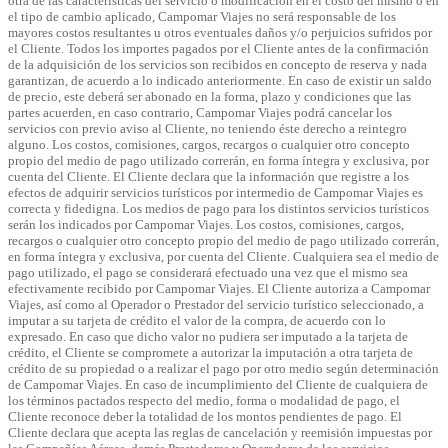
otra de las características del servicio o modificación en el costo del mismo o en
el tipo de cambio aplicado, Campomar Viajes no será responsable de los
mayores costos resultantes u otros eventuales daños y/o perjuicios sufridos por
el Cliente. Todos los importes pagados por el Cliente antes de la confirmación
de la adquisición de los servicios son recibidos en concepto de reserva y nada
garantizan, de acuerdo a lo indicado anteriormente. En caso de existir un saldo
de precio, este deberá ser abonado en la forma, plazo y condiciones que las
partes acuerden, en caso contrario, Campomar Viajes podrá cancelar los
servicios con previo aviso al Cliente, no teniendo éste derecho a reintegro
alguno. Los costos, comisiones, cargos, recargos o cualquier otro concepto
propio del medio de pago utilizado correrán, en forma íntegra y exclusiva, por
cuenta del Cliente. El Cliente declara que la información que registre a los
efectos de adquirir servicios turísticos por intermedio de Campomar Viajes es
correcta y fidedigna. Los medios de pago para los distintos servicios turísticos
serán los indicados por Campomar Viajes. Los costos, comisiones, cargos,
recargos o cualquier otro concepto propio del medio de pago utilizado correrán,
en forma íntegra y exclusiva, por cuenta del Cliente. Cualquiera sea el medio de
pago utilizado, el pago se considerará efectuado una vez que el mismo sea
efectivamente recibido por Campomar Viajes. El Cliente autoriza a Campomar
Viajes, así como al Operador o Prestador del servicio turístico seleccionado, a
imputar a su tarjeta de crédito el valor de la compra, de acuerdo con lo
expresado. En caso que dicho valor no pudiera ser imputado a la tarjeta de
crédito, el Cliente se compromete a autorizar la imputación a otra tarjeta de
crédito de su propiedad o a realizar el pago por otro medio según determinación
de Campomar Viajes. En caso de incumplimiento del Cliente de cualquiera de
los términos pactados respecto del medio, forma o modalidad de pago, el
Cliente reconoce deber la totalidad de los montos pendientes de pago. El
Cliente declara que acepta las reglas de cancelación y reemisión impuestas por