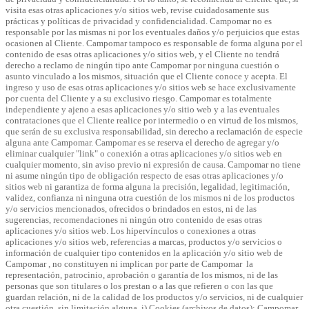
visita esas otras aplicaciones y/o sitios web, revise cuidadosamente sus
prácticas y políticas de privacidad y confidencialidad. Campomar no es
responsable por las mismas ni por los eventuales daños y/o perjuicios que estas
ocasionen al Cliente. Campomar tampoco es responsable de forma alguna por el
contenido de esas otras aplicaciones y/o sitios web, y el Cliente no tendrá
derecho a reclamo de ningún tipo ante Campomar por ninguna cuestión o
asunto vinculado a los mismos, situación que el Cliente conoce y acepta. El
ingreso y uso de esas otras aplicaciones y/o sitios web se hace exclusivamente
por cuenta del Cliente y a su exclusivo riesgo. Campomar es totalmente
independiente y ajeno a esas aplicaciones y/o sitio web y a las eventuales
contrataciones que el Cliente realice por intermedio o en virtud de los mismos,
que serán de su exclusiva responsabilidad, sin derecho a reclamación de especie
alguna ante Campomar. Campomar es se reserva el derecho de agregar y/o
eliminar cualquier "link" o conexión a otras aplicaciones y/o sitios web en
cualquier momento, sin aviso previo ni expresión de causa. Campomar no tiene
ni asume ningún tipo de obligación respecto de esas otras aplicaciones y/o
sitios web ni garantiza de forma alguna la precisión, legalidad, legitimación,
validez, confianza ni ninguna otra cuestión de los mismos ni de los productos
y/o servicios mencionados, ofrecidos o brindados en estos, ni de las
sugerencias, recomendaciones ni ningún otro contenido de esas otras
aplicaciones y/o sitios web. Los hipervínculos o conexiones a otras
aplicaciones y/o sitios web, referencias a marcas, productos y/o servicios o
información de cualquier tipo contenidos en la aplicación y/o sitio web de
Campomar , no constituyen ni implican por parte de Campomar la
representación, patrocinio, aprobación o garantía de los mismos, ni de las
personas que son titulares o los prestan o a las que refieren o con las que
guardan relación, ni de la calidad de los productos y/o servicios, ni de cualquier
otra cuestión, sin limitación alguna.
i) Cookies (archivos de datos):
Campomar