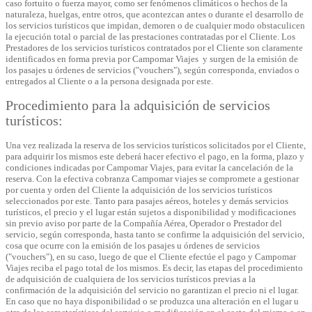
caso fortuito o fuerza mayor, como ser fenómenos climáticos o hechos de la
naturaleza, huelgas, entre otros, que acontezcan antes o durante el desarrollo de
los servicios turísticos que impidan, demoren o de cualquier modo obstaculicen
la ejecución total o parcial de las prestaciones contratadas por el Cliente. Los
Prestadores de los servicios turísticos contratados por el Cliente son claramente
identificados en forma previa por Campomar Viajes y surgen de la emisión de
los pasajes u órdenes de servicios ("vouchers"), según corresponda, enviados o
entregados al Cliente o a la persona designada por este.
Procedimiento para la adquisición de servicios
turísticos:
Una vez realizada la reserva de los servicios turísticos solicitados por el Cliente,
para adquirir los mismos este deberá hacer efectivo el pago, en la forma, plazo y
condiciones indicadas por Campomar Viajes, para evitar la cancelación de la
reserva. Con la efectiva cobranza Campomar viajes se compromete a gestionar
por cuenta y orden del Cliente la adquisición de los servicios turísticos
seleccionados por este. Tanto para pasajes aéreos, hoteles y demás servicios
turísticos, el precio y el lugar están sujetos a disponibilidad y modificaciones
sin previo aviso por parte de la Compañía Aérea, Operador o Prestador del
servicio, según corresponda, hasta tanto se confirme la adquisición del servicio,
cosa que ocurre con la emisión de los pasajes u órdenes de servicios
("vouchers"), en su caso, luego de que el Cliente efectúe el pago y Campomar
Viajes reciba el pago total de los mismos. Es decir, las etapas del procedimiento
de adquisición de cualquiera de los servicios turísticos previas a la
confirmación de la adquisición del servicio no garantizan el precio ni el lugar.
En caso que no haya disponibilidad o se produzca una alteración en el lugar u