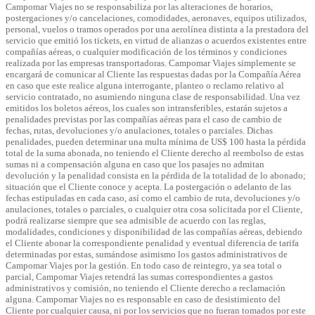
Campomar Viajes no se responsabiliza por las alteraciones de horarios,
postergaciones y/o cancelaciones, comodidades, aeronaves, equipos utilizados,
personal, vuelos o tramos operados por una aerolínea distinta a la prestadora del
servicio que emitió los tickets, en virtud de alianzas o acuerdos existentes entre
compañías aéreas, o cualquier modificación de los términos y condiciones
realizada por las empresas transportadoras. Campomar Viajes simplemente se
encargará de comunicar al Cliente las respuestas dadas por la Compañía Aérea
en caso que este realice alguna interrogante, planteo o reclamo relativo al
servicio contratado, no asumiendo ninguna clase de responsabilidad. Una vez
emitidos los boletos aéreos, los cuales son intransferibles, estarán sujetos a
penalidades previstas por las compañías aéreas para el caso de cambio de
fechas, rutas, devoluciones y/o anulaciones, totales o parciales. Dichas
penalidades, pueden determinar una multa mínima de US$ 100 hasta la pérdida
total de la suma abonada, no teniendo el Cliente derecho al reembolso de estas
sumas ni a compensación alguna en caso que los pasajes no admitan
devolución y la penalidad consista en la pérdida de la totalidad de lo abonado;
situación que el Cliente conoce y acepta. La postergación o adelanto de las
fechas estipuladas en cada caso, así como el cambio de ruta, devoluciones y/o
anulaciones, totales o parciales, o cualquier otra cosa solicitada por el Cliente,
podrá realizarse siempre que sea admisible de acuerdo con las reglas,
modalidades, condiciones y disponibilidad de las compañías aéreas, debiendo
el Cliente abonar la correspondiente penalidad y eventual diferencia de tarifa
determinadas por estas, sumándose asimismo los gastos administrativos de
Campomar Viajes por la gestión. En todo caso de reintegro, ya sea total o
parcial, Campomar Viajes retendrá las sumas correspondientes a gastos
administrativos y comisión, no teniendo el Cliente derecho a reclamación
alguna. Campomar Viajes no es responsable en caso de desistimiento del
Cliente por cualquier causa, ni por los servicios que no fueran tomados por este