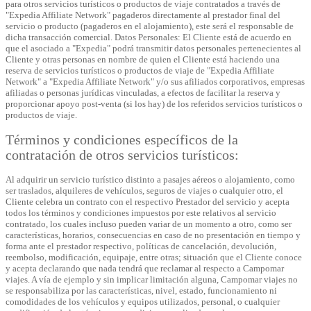
para otros servicios turísticos o productos de viaje contratados a través de
"Expedia Affiliate Network" pagaderos directamente al prestador final del
servicio o producto (pagaderos en el alojamiento), este será el responsable de
dicha transacción comercial. Datos Personales: El Cliente está de acuerdo en
que el asociado a "Expedia" podrá transmitir datos personales pertenecientes al
Cliente y otras personas en nombre de quien el Cliente está haciendo una
reserva de servicios turísticos o productos de viaje de "Expedia Affiliate
Network" a "Expedia Affiliate Network" y/o sus afiliados corporativos, empresas
afiliadas o personas jurídicas vinculadas, a efectos de facilitar la reserva y
proporcionar apoyo post-venta (si los hay) de los referidos servicios turísticos o
productos de viaje.
Términos y condiciones específicos de la
contratación de otros servicios turísticos:
Al adquirir un servicio turístico distinto a pasajes aéreos o alojamiento, como
ser traslados, alquileres de vehículos, seguros de viajes o cualquier otro, el
Cliente celebra un contrato con el respectivo Prestador del servicio y acepta
todos los términos y condiciones impuestos por este relativos al servicio
contratado, los cuales incluso pueden variar de un momento a otro, como ser
características, horarios, consecuencias en caso de no presentación en tiempo y
forma ante el prestador respectivo, políticas de cancelación, devolución,
reembolso, modificación, equipaje, entre otras; situación que el Cliente conoce
y acepta declarando que nada tendrá que reclamar al respecto a Campomar
viajes. A vía de ejemplo y sin implicar limitación alguna, Campomar viajes no
se responsabiliza por las características, nivel, estado, funcionamiento ni
comodidades de los vehículos y equipos utilizados, personal, o cualquier