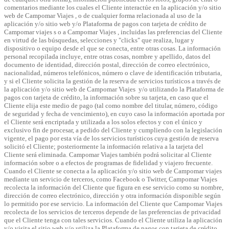
comentarios mediante los cuales el Cliente interactúe en la aplicación y/o sitio
web de Campomar Viajes , o de cualquier forma relacionada al uso de la
aplicación y/o sitio web y/o Plataforma de pagos con tarjeta de crédito de
Campomar viajes s o a Campomar Viajes , incluidas las preferencias del Cliente
en virtud de las búsquedas, selecciones y "clicks" que realiza, lugar y
dispositivo o equipo desde el que se conecta, entre otras cosas. La información
personal recopilada incluye, entre otras cosas, nombre y apellido, datos del
documento de identidad, dirección postal, dirección de correo electrónico,
nacionalidad, números telefónicos, número o clave de identificación tributaria,
y si el Cliente solicita la gestión de la reserva de servicios turísticos a través de
la aplicación y/o sitio web de Campomar Viajes y/o utilizando la Plataforma de
pagos con tarjeta de crédito, la información sobre su tarjeta, en caso que el
Cliente elija este medio de pago (tal como nombre del titular, número, código
de seguridad y fecha de vencimiento), en cuyo caso la información aportada por
el Cliente será encriptada y utilizada a los solos efectos y con el único y
exclusivo fin de procesar, a pedido del Cliente y cumpliendo con la legislación
vigente, el pago por esta vía de los servicios turísticos cuya gestión de reserva
solicitó el Cliente; posteriormente la información relativa a la tarjeta del
Cliente será eliminada. Campomar Viajes también podrá solicitar al Cliente
información sobre o a efectos de programas de fidelidad y viajero frecuente.
Cuando el Cliente se conecta a la aplicación y/o sitio web de Campomar viajes
mediante un servicio de terceros, como Facebook o Twitter, Campomar Viajes
recolecta la información del Cliente que figura en ese servicio como su nombre,
dirección de correo electrónico, dirección y otra información disponible según
lo permitido por ese servicio. La información del Cliente que Campomar Viajes
recolecta de los servicios de terceros depende de las preferencias de privacidad
que el Cliente tenga con tales servicios. Cuando el Cliente utiliza la aplicación
y/o visita el sitio web y/o utiliza la Plataforma de pagos con tarjeta de crédito