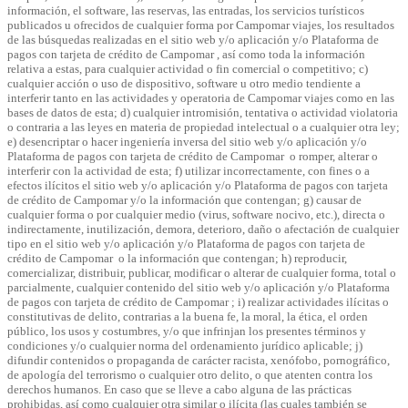
información, el software, las reservas, las entradas, los servicios turísticos
publicados u ofrecidos de cualquier forma por Campomar viajes, los resultados
de las búsquedas realizadas en el sitio web y/o aplicación y/o Plataforma de
pagos con tarjeta de crédito de Campomar , así como toda la información
relativa a estas, para cualquier actividad o fin comercial o competitivo; c)
cualquier acción o uso de dispositivo, software u otro medio tendiente a
interferir tanto en las actividades y operatoria de Campomar viajes como en las
bases de datos de esta; d) cualquier intromisión, tentativa o actividad violatoria
o contraria a las leyes en materia de propiedad intelectual o a cualquier otra ley;
e) desencriptar o hacer ingeniería inversa del sitio web y/o aplicación y/o
Plataforma de pagos con tarjeta de crédito de Campomar o romper, alterar o
interferir con la actividad de esta; f) utilizar incorrectamente, con fines o a
efectos ilícitos el sitio web y/o aplicación y/o Plataforma de pagos con tarjeta
de crédito de Campomar y/o la información que contengan; g) causar de
cualquier forma o por cualquier medio (virus, software nocivo, etc.), directa o
indirectamente, inutilización, demora, deterioro, daño o afectación de cualquier
tipo en el sitio web y/o aplicación y/o Plataforma de pagos con tarjeta de
crédito de Campomar o la información que contengan; h) reproducir,
comercializar, distribuir, publicar, modificar o alterar de cualquier forma, total o
parcialmente, cualquier contenido del sitio web y/o aplicación y/o Plataforma
de pagos con tarjeta de crédito de Campomar ; i) realizar actividades ilícitas o
constitutivas de delito, contrarias a la buena fe, la moral, la ética, el orden
público, los usos y costumbres, y/o que infrinjan los presentes términos y
condiciones y/o cualquier norma del ordenamiento jurídico aplicable; j)
difundir contenidos o propaganda de carácter racista, xenófobo, pornográfico,
de apología del terrorismo o cualquier otro delito, o que atenten contra los
derechos humanos. En caso que se lleve a cabo alguna de las prácticas
prohibidas, así como cualquier otra similar o ilícita (las cuales también se