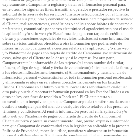
expresamente a Campomar a registrar y tratar su información personal para,
entre otros, los siguientes fines: trasmitir al operador o prestador respectivo la
solicitud de la reserva de los servicios turísticos seleccionados por el Cliente,
responder a sus preguntas y comentarios, contactarse para propósitos de servicio
al Cliente, realizar encuestas, estadísticas o análisis sobre hábitos de consumo o
preferencias, comunicarle por correo electrónico el agradecimiento por el uso de
la aplicación y/o sitio web y/o Plataforma de pagos con tarjeta de crédito,
ofertas y promociones especiales de servicios turísticos así como información
sobre servicios turísticos ofrecidos u otra información que podría serle de
interés, así como cualquier otra cuestión relativa a la aplicación y/o sitio web
y/o Plataforma de pagos con tarjeta de crédito de Campomar y/o utilización de
estos, salvo que el Cliente no lo desee y así lo exprese. Por otra parte,
Campomar trata la información de las tarjetas (tal como nombre del titular,
número, código de seguridad y fecha de vencimiento) únicamente de la forma y
a los efectos indicados anteriormente.
c) Almacenamiento y transferencia de
información personal - Consentimiento:
toda información personal recolectada
y almacenada se aloja en servidores ubicados físicamente en los Estados
Unidos. Campomar en el futuro puede reubicar estos servidores en cualquier
otro país y puede almacenar información personal en los Estados Unidos o en
otros países, con fines de respaldo o "back up". El Cliente presta su
consentimiento inequívoco para que Campomar pueda transferir sus datos con
destino a cualquier país del mundo a cualquier efecto relativo a los presentes
términos y condiciones. Al remitir información personal en la aplicación y/o
sitio web y/o Plataforma de pagos con tarjeta de crédito de Campomar, el
Cliente autoriza y presta su consentimiento libre, previo, expreso e informado
para que Campomar de conformidad con la legislación aplicable y la presente
Política de Privacidad, recopile, utilice, transfiera y almacene su información
personal a dichos efectos. En el caso de transferencia de datos personales, se