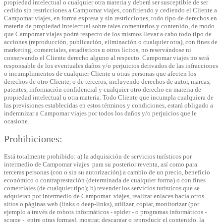
propiedad intelectual o cualquier otra materia y deberá ser susceptible de ser
cedido sin restricciones a Campomar viajes, confiriendo y cediendo el Cliente a
Campomar viajes, en forma expresa y sin restricciones, todo tipo de derechos en
materia de propiedad intelectual sobre tales comentarios y contenido, de modo
que Campomar viajes podrá respecto de los mismos llevar a cabo todo tipo de
acciones (reproducción, publicación, eliminación o cualquier otra), con fines de
marketing, comerciales, estadísticos u otros lícitos, no reservándose ni
conservando el Cliente derecho alguno al respecto. Campomar viajes no será
responsable de los eventuales daños y/o perjuicios derivados de las infracciones
o incumplimientos de cualquier Cliente u otras personas que afecten los
derechos de otro Cliente, o de terceros, incluyendo derechos de autor, marcas,
patentes, información confidencial y cualquier otro derecho en materia de
propiedad intelectual u otra materia. Todo Cliente que incumpla cualquiera de
las previsiones establecidas en estos términos y condiciones, estará obligado a
indemnizar a Campomar viajes por todos los daños y/o perjuicios que le
ocasione.
Prohibiciones:
Está totalmente prohibido: a) la adquisición de servicios turísticos por
intermedio de Campomar viajes para su posterior reventa, así como para
terceras personas (con o sin su autorización) a cambio de un precio, beneficio
económico o contraprestación (determinada de cualquier forma) o con fines
comerciales (de cualquier tipo); b) revender los servicios turísticos que se
adquieran por intermedio de Campomar viajes, realizar enlaces hacia otros
sitios o páginas web (links o deep-links), utilizar, copiar, monitorizar (por
ejemplo a través de robots informáticos - spider - o programas informáticos -
scrape -, entre otras formas), mostrar, descargar o reproducir el contenido, la