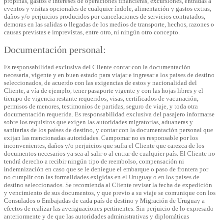
propinas, gastos e intereses de operaciones financieras, excursiones, entradas a
eventos y visitas opcionales de cualquier índole, alimentación y gastos extras,
daños y/o perjuicios producidos por cancelaciones de servicios contratados,
demoras en las salidas o llegadas de los medios de transporte, hechos, razones o
causas previstas e imprevistas, entre otro, ni ningún otro concepto.
Documentación personal:
Es responsabilidad exclusiva del Cliente contar con la documentación
necesaria, vigente y en buen estado para viajar e ingresar a los países de destino
seleccionados, de acuerdo con las exigencias de estos y nacionalidad del
Cliente, a vía de ejemplo, tener pasaporte vigente y con las hojas libres y el
tiempo de vigencia restante requeridos, visas, certificados de vacunación,
permisos de menores, testimonios de partidas, seguro de viaje, y toda otra
documentación requerida. Es responsabilidad exclusiva del pasajero informarse
sobre los requisitos que exigen las autoridades migratorias, aduaneras y
sanitarias de los países de destino, y contar con la documentación personal que
exijan las mencionadas autoridades. Campomar no es responsable por los
inconvenientes, daños y/o perjuicios que sufra el Cliente que carezca de los
documentos necesarios ya sea al salir o al entrar de cualquier país. El Cliente no
tendrá derecho a recibir ningún tipo de reembolso, compensación ni
indemnización en caso que se le deniegue el embarque o paso de frontera por
no cumplir con las formalidades exigidas en el Uruguay o en los países de
destino seleccionados. Se recomienda al Cliente revisar la fecha de expedición
y vencimiento de sus documentos, y que previo a su viaje se comunique con los
Consulados o Embajadas de cada país de destino y Migración de Uruguay a
efectos de realizar las averiguaciones pertinentes. Sin perjuicio de lo expresado
anteriormente y de que las autoridades administrativas y diplomáticas