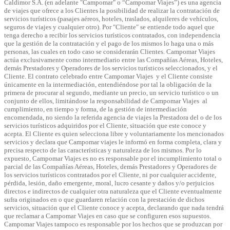
Caldimor S.A. (en adelante "Campomar" o “Campomar Viajes”) es una agencia
de viajes que ofrece a los Clientes la posibilidad de realizar la contratación de
servicios turísticos (pasajes aéreos, hoteles, traslados, alquileres de vehículos,
seguros de viajes y cualquier otro). Por "Cliente" se entiende todo aquel que
tenga derecho a recibir los servicios turísticos contratados, con independencia
que la gestión de la contratación y el pago de los mismos lo haga una o más
personas, las cuales en todo caso se considerarán Clientes. Campomar Viajes
actúa exclusivamente como intermediario entre las Compañías Aéreas, Hoteles,
demás Prestadores y Operadores de los servicios turísticos seleccionados, y el
Cliente. El contrato celebrado entre Campomar Viajes y el Cliente consiste
únicamente en la intermediación, entendiéndose por tal la obligación de la
primera de procurar al segundo, mediante un precio, un servicio turístico o un
conjunto de ellos, limitándose la responsabilidad de Campomar Viajes al
cumplimiento, en tiempo y forma, de la gestión de intermediación
encomendada, no siendo la referida agencia de viajes la Prestadora del o de los
servicios turísticos adquiridos por el Cliente, situación que este conoce y
acepta. El Cliente es quien selecciona libre y voluntariamente los mencionados
servicios y declara que Campomar viajes le informó en forma completa, clara y
precisa respecto de las características y naturaleza de los mismos. Por lo
expuesto, Campomar Viajes es no es responsable por el incumplimiento total o
parcial de las Compañías Aéreas, Hoteles, demás Prestadores y Operadores de
los servicios turísticos contratados por el Cliente, ni por cualquier accidente,
pérdida, lesión, daño emergente, moral, lucro cesante y daños y/o perjuicios
directos e indirectos de cualquier otra naturaleza que el Cliente eventualmente
sufra originados en o que guardaren relación con la prestación de dichos
servicios, situación que el Cliente conoce y acepta, declarando que nada tendrá
que reclamar a Campomar Viajes en caso que se configuren esos supuestos.
Campomar Viajes tampoco es responsable por los hechos que se produzcan por