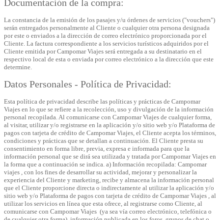
Documentación de la compra:
La constancia de la emisión de los pasajes y/u órdenes de servicios ("vouchers")
serán entregados personalmente al Cliente o cualquier otra persona designada
por este o enviados a la dirección de correo electrónico proporcionada por el
Cliente. La factura correspondiente a los servicios turísticos adquiridos por el
Cliente emitida por Campomar Viajes será entregada a su destinatario en el
respectivo local de esta o enviada por correo electrónico a la dirección que este
determine.
Datos Personales - Política de Privacidad:
Esta política de privacidad describe las políticas y prácticas de Campomar
Viajes en lo que se refiere a la recolección, uso y divulgación de la información
personal recopilada. Al comunicarse con Campomar Viajes de cualquier forma,
al visitar, utilizar y/o registrarse en la aplicación y/o sitio web y/o Plataforma de
pagos con tarjeta de crédito de Campomar Viajes, el Cliente acepta los términos,
condiciones y prácticas que se detallan a continuación. El Cliente presta su
consentimiento en forma libre, previa, expresa e informada para que la
información personal que se dirá sea utilizada y tratada por Campomar Viajes en
la forma que a continuación se indica.
a) Información recopilada:
Campomar
viajes , con los fines de desarrollar su actividad, mejorar y personalizar la
experiencia del Cliente y marketing, recibe y almacena la información personal
que el Cliente proporcione directa o indirectamente al utilizar la aplicación y/o
sitio web y/o Plataforma de pagos con tarjeta de crédito de Campomar Viajes , al
utilizar los servicios en línea que esta ofrece, al registrarse como Cliente, al
comunicarse con Campomar Viajes (ya sea vía correo electrónico, telefónica o
de cualquier otra forma), información publicada en los foros, grupos de chat o