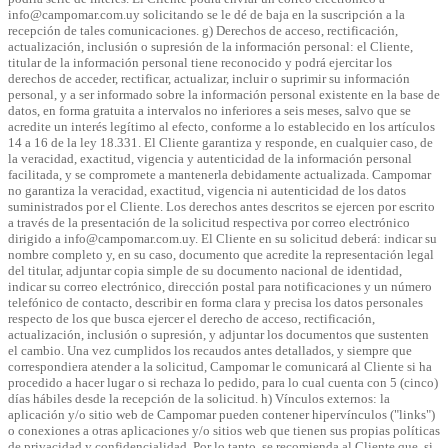
info@campomar.com.uy solicitando se le dé de baja en la suscripción a la
recepción de tales comunicaciones.
g) Derechos de acceso, rectificación,
actualización, inclusión o supresión de la información personal:
el Cliente,
titular de la información personal tiene reconocido y podrá ejercitar los
derechos de acceder, rectificar, actualizar, incluir o suprimir su información
personal, y a ser informado sobre la información personal existente en la base de
datos, en forma gratuita a intervalos no inferiores a seis meses, salvo que se
acredite un interés legítimo al efecto, conforme a lo establecido en los artículos
14 a 16 de la ley 18.331. El Cliente garantiza y responde, en cualquier caso, de
la veracidad, exactitud, vigencia y autenticidad de la información personal
facilitada, y se compromete a mantenerla debidamente actualizada. Campomar
no garantiza la veracidad, exactitud, vigencia ni autenticidad de los datos
suministrados por el Cliente. Los derechos antes descritos se ejercen por escrito
a través de la presentación de la solicitud respectiva por correo electrónico
dirigido a info@campomar.com.uy. El Cliente en su solicitud deberá: indicar su
nombre completo y, en su caso, documento que acredite la representación legal
del titular, adjuntar copia simple de su documento nacional de identidad,
indicar su correo electrónico, dirección postal para notificaciones y un número
telefónico de contacto, describir en forma clara y precisa los datos personales
respecto de los que busca ejercer el derecho de acceso, rectificación,
actualización, inclusión o supresión, y adjuntar los documentos que sustenten
el cambio. Una vez cumplidos los recaudos antes detallados, y siempre que
correspondiera atender a la solicitud, Campomar le comunicará al Cliente si ha
procedido a hacer lugar o si rechaza lo pedido, para lo cual cuenta con 5 (cinco)
días hábiles desde la recepción de la solicitud.
h) Vínculos externos:
la
aplicación y/o sitio web de Campomar pueden contener hipervínculos ("links")
o conexiones a otras aplicaciones y/o sitios web que tienen sus propias políticas
de privacidad y confidencialidad. Por lo tanto, se recomienda al Cliente que, si