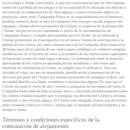
en el tiempo y forma convenidos, ni por las consecuencias que de ello emanen,
como ser la pérdida de los pasajes y de la totalidad de lo abonado sin derecho a
devolución ni compensación de clase alguna, u otros eventuales daños y/o
perjuicios, entre otras. Campomar Viajes no se responsabiliza por el deterioro,
pérdida, extravío, hurto o robo ni cualquier otra cosa que suceda respecto del
equipaje y demás efectos personales del Cliente, ni respecto de la persona del
Cliente, sea por servicios contratados a través de la intermediación de
Campomar Viajes o tomados directamente por el Cliente. Se recomienda al
Cliente presentarse en el aeropuerto con al menos 3 horas de anticipación a la
partida de sus vuelos, así como comunicarse con la Compañía Aérea respectiva
48 horas antes de la partida de sus vuelos para confirmar y/o verificar cualquier
modificación en el horario de estos. Los horarios de los vuelos están expresados
en las horas locales de cada lugar o destino. La información sobre la duración
aproximada de los vuelos es aportada por las aerolíneas y sólo tiene una
finalidad de orientación al Cliente, en ningún caso es definitiva. Una vez
iniciado el viaje, en caso de suspensión, modificación o interrupción de los
servicios por parte del Cliente por razones personales de cualquier índole, este
no tendrá derecho a reclamo, reembolso o devolución alguna. En caso que el
Cliente no tome el vuelo de ida o vuelta o cualquiera de los tramos de estos, la
Compañía Aérea dará de baja el pasaje aéreo y cancelará automáticamente todos
los vuelos o tramos restantes que lo integran, sin derecho del Cliente a reclamo,
reembolso o devolución alguna. El Cliente está obligado a hacer uso del boleto
aéreo tomando todos los vuelos y tramos que lo integran secuencialmente y en
tiempo y forma.
Términos y condiciones específicos de la
contratación de alojamiento: